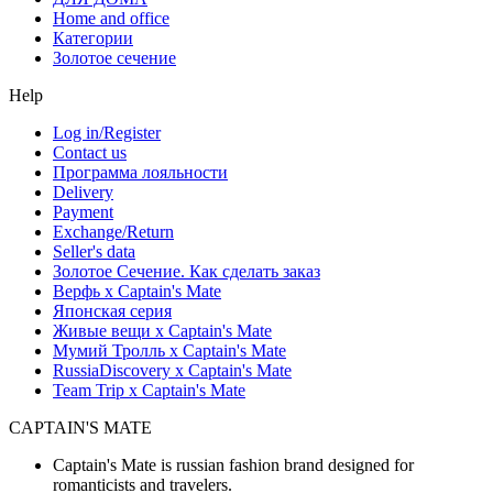
Home and office
Категории
Золотое сечение
Help
Log in/Register
Contact us
Программа лояльности
Delivery
Payment
Exchange/Return
Seller's data
Золотое Сечение. Как сделать заказ
Верфь х Captain's Mate
Японская серия
Живые вещи х Captain's Mate
Мумий Тролль х Сaptain's Mate
RussiaDiscovery x Captain's Mate
Team Trip x Captain's Mate
CAPTAIN'S MATE
Captain's Mate is russian fashion brand designed for
romanticists and travelers.