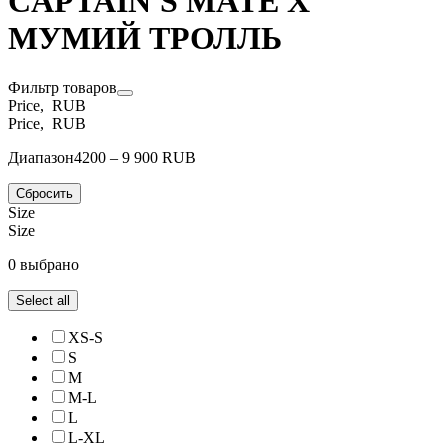
CAPTAIN'S MATE Х
МУМИЙ ТРОЛЛЬ
Фильтр товаров
Price, RUB
Price, RUB
Диапазон
4200 – 9 900 RUB
Сбросить
Size
Size
0 выбрано
Select all
XS-S
S
M
M-L
L
L-XL