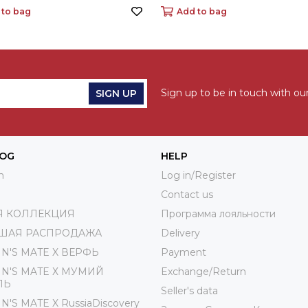
 to bag
Add to bag
Sign up to be in touch with our
SIGN UP
LOG
HELP
n
Log in/Register
Contact us
Я КОЛЛЕКЦИЯ
Программа лояльности
ШАЯ РАСПРОДАЖА
Delivery
IN'S MATE X ВЕРФЬ
Payment
IN'S MATE Х МУМИЙ
Exchange/Return
ЛЬ
Seller's data
N'S MATE X RussiaDiscovery