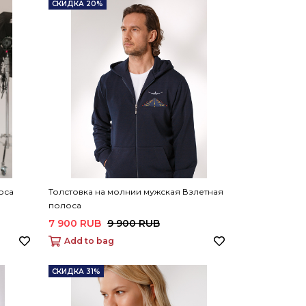
СКИДКА 20%
оса
Толстовка на молнии мужская Взлетная
полоса
7 900 RUB
9 900 RUB
Add to bag
СКИДКА 31%