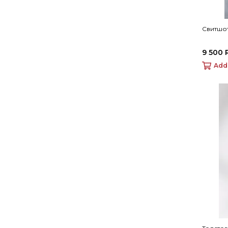
Свитшот
9 500 
Add