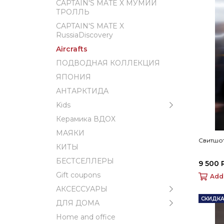
CAPTAIN'S MATE Х МУМИЙ
ТРОЛЛЬ
CAPTAIN'S MATE X
RussiaDiscovery
Aircrafts
ПОДВОДНАЯ КОЛЛЕКЦИЯ
ЯПОНИЯ
АНТАРКТИДА
Kids
Керамика ВДОХ
МАЯКИ
Свитшот
КИТЫ
БЕСТСЕЛЛЕРЫ
9 500 
Gift coupons
Add
АКСЕССУАРЫ
СКИДКА
ДЛЯ ДОМА
Home and office