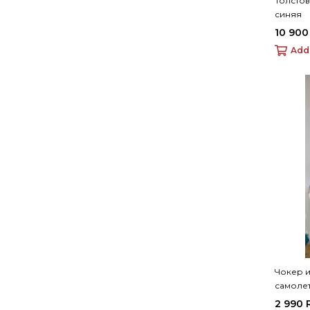
Толстов
синяя
10 900
Add
Чокер и
самоле
2 990 