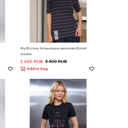
Футболка-тельняшка женская Взлет
синяя
2 400 RUB
3 500 RUB
Add to bag