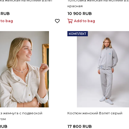
ка женская на молнии Взлет
Толстовка женская на молнии Вз
красная
 RUB
10 900 RUB
 to bag
Add to bag
КОМПЛЕКТ
з жемчуга с подвеской
Костюм женский Взлет серый
том
RUB
17 800 RUB