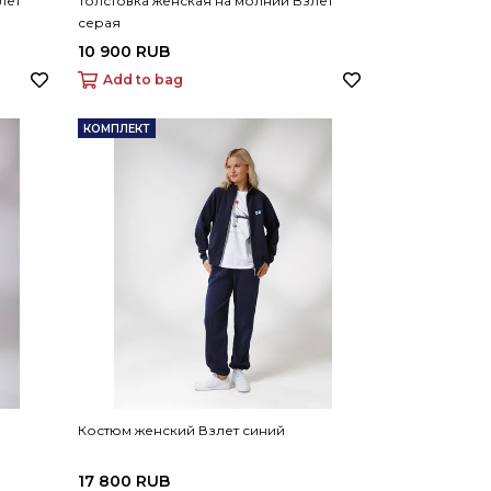
лет
Толстовка женская на молнии Взлет
серая
10 900 RUB
Add to bag
КОМПЛЕКТ
Костюм женский Взлет синий
17 800 RUB