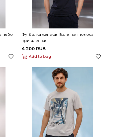
в небо
Футболка женская Взлетная полоса
приталенная
4 200 RUB
Add to bag