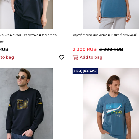
ка женская Взлетная полоса
Футболка женская Влюблённый 
ая
 RUB
2 300 RUB
3 900 RUB
 to bag
Add to bag
СКИДКА 41%