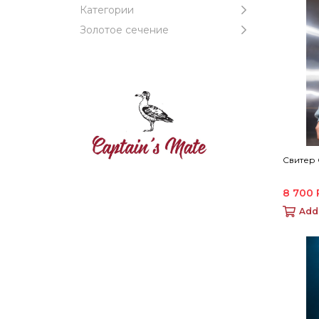
Категории
Золотое сечение
Свитер
8 700
Add