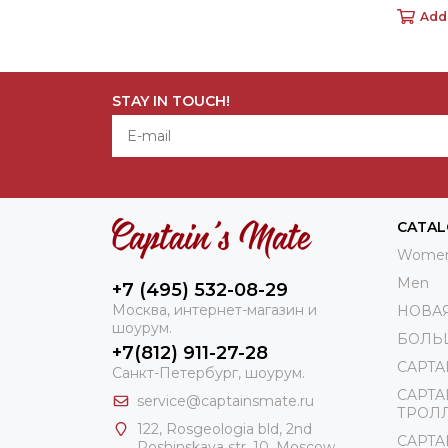
Add
STAY IN TOUCH!
CATA
Wome
Men
+7 (495) 532-08-29
Москва, интернет-магазин и
НОВА
шоурум.
БОЛЬ
+7(812) 911-27-28
CAPTA
Санкт-Петербург, шоурум.
CAPTA
service@captainsmate.ru
ТРОЛ
122, Rosgeologia bld, 2nd
CAPTAI
Roshinskaya str. 10, Moscow,