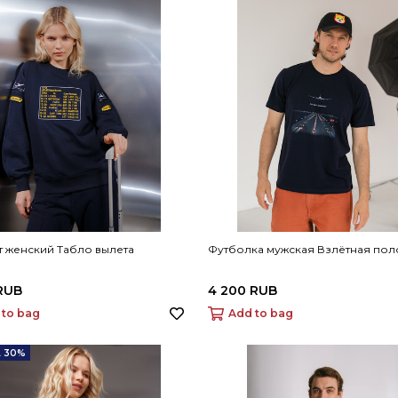
 женский Табло вылета
Футболка мужская Взлётная пол
RUB
4 200 RUB
 to bag
Add to bag
 30%