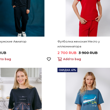
мужские Авиатор
Футболка женская Место у
иллюминатора
RUB
2 700 RUB
3 900 RUB
 to bag
Add to bag
СКИДКА 41%