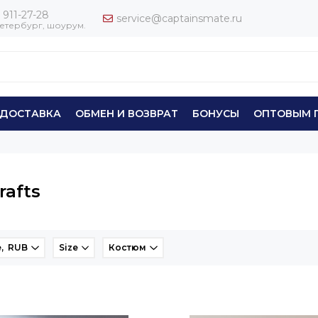
 911-27-28
service@captainsmate.ru
етербург, шоурум.
ДОСТАВКА
ОБМЕН И ВОЗВРАТ
БОНУСЫ
ОПТОВЫМ 
rafts
e, RUB
Size
Костюм