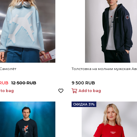
 Самолёт
Толстовка на молнии мужская А
 RUB
12 500 RUB
9 500 RUB
 to bag
Add to bag
СКИДКА 31%