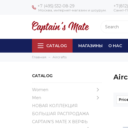
+7 (495) 532-08-29
+7(812)
Москва, интернет-магазин и шоурум.
Санкт-П
CATALOG
МАГАЗИНЫ
О НАС
Главная
Aircrafts
Airc
CATALOG
Women
Men
Pric
НОВАЯ КОЛЛЕКЦИЯ
БОЛЬШАЯ РАСПРОДАЖА
CAPTAIN'S MATE X ВЕРФЬ