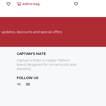
Add to bag
 updates, discounts and special offers
CAPTAIN'S MATE
Captain's Mate is russian fashion
brand designed for romanticists and
travelers.
FOLLOW US