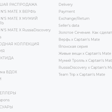
ШАЯ РАСПРОДАЖА
Delivery
IN'S MATE X ВЕРФЬ
Payment
IN'S MATE Х МУМИЙ
Exchange/Return
ЛЬ
Seller's data
N'S MATE X RussiaDiscovery
Золотое Сечение. Как сделат
s
Верфь х Captain's Mate
ОДНАЯ КОЛЛЕКЦИЯ
Японская серия
ИЯ
Живые вещи х Captain's Mate
РКТИДА
Мумий Тролль х Сaptain's Ma
RussiaDiscovery x Captain's M
ика ВДОХ
Team Trip x Captain's Mate
И
СЕЛЛЕРЫ
oupons
ССУАРЫ