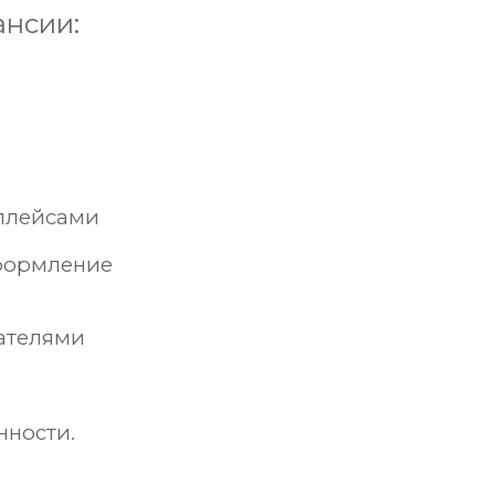
ансии:
тплейсами
оформление
ателями
нности.