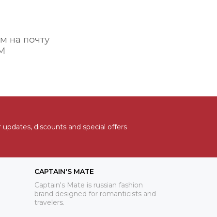
м на почту
СМ
 updates, discounts and special offers
CAPTAIN'S MATE
Captain's Mate is russian fashion
brand designed for romanticists and
travelers.