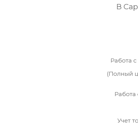
В Cap
Работа с
(Полный ц
Работа
Учет т