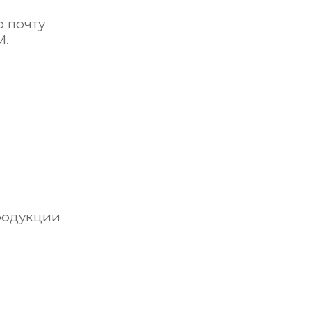
о почту
М.
родукции