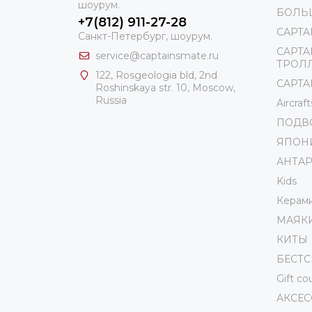
шоурум.
БОЛЬ
+7(812) 911-27-28
CAPTA
Санкт-Петербург, шоурум.
CAPTA
service@captainsmate.ru
ТРОЛ
122, Rosgeologia bld, 2nd
CAPTAI
Roshinskaya str. 10, Moscow,
Russia
Aircraft
ПОДВ
ЯПОН
АНТА
Kids
Керам
МАЯК
КИТЫ
БЕСТ
Gift c
АКСЕ