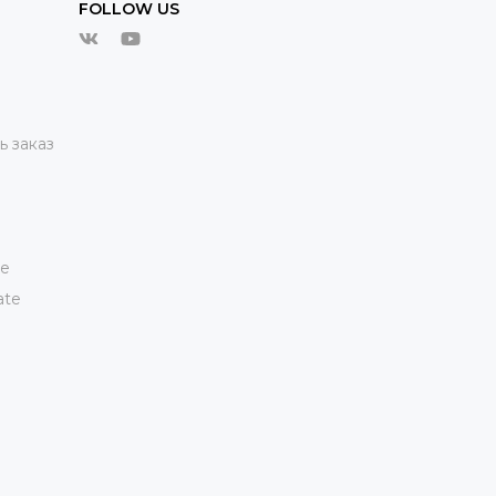
FOLLOW US
ь заказ
te
ate