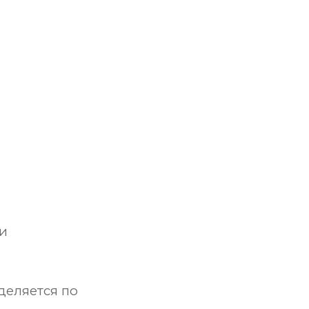
и
деляется по