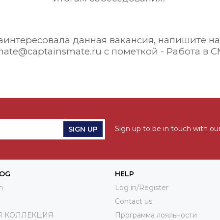
заинтересовала данная вакансия, напишите на
ate@captainsmate.ru с пометкой - Работа в 
Sign up to be in touch with our
SIGN UP
LOG
HELP
n
Log in/Register
Contact us
Я КОЛЛЕКЦИЯ
Программа лояльности