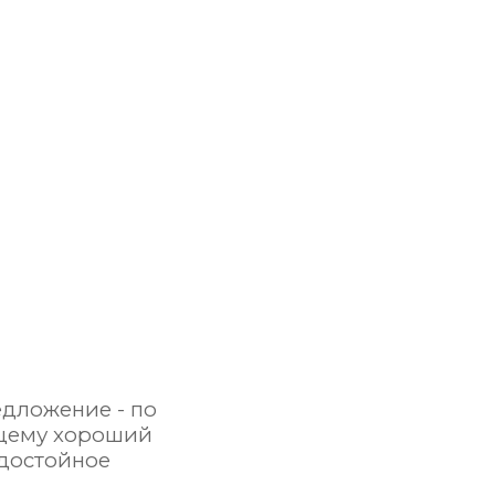
едложение - по
ящему хороший
достойное