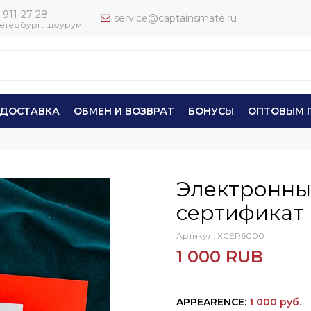
 911-27-28
service@captainsmate.ru
етербург, шоурум.
ДОСТАВКА
ОБМЕН И ВОЗВРАТ
БОНУСЫ
ОПТОВЫМ 
Электронны
сертификат
Артикул:
XCER6000
1 000 RUB
APPEARENCE
:
1 000 руб.