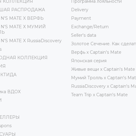
Я КОЛЛЕКЦИЯ
Программа лояльности
ШАЯ РАСПРОДАЖА
Delivery
IN'S MATE X ВЕРФЬ
Payment
IN'S MATE Х МУМИЙ
Exchange/Return
ЛЬ
Seller's data
N'S MATE X RussiaDiscovery
Золотое Сечение. Как сделат
s
Верфь х Captain's Mate
ОДНАЯ КОЛЛЕКЦИЯ
Японская серия
ИЯ
Живые вещи х Captain's Mate
РКТИДА
Мумий Тролль х Сaptain's Ma
RussiaDiscovery x Captain's M
ика ВДОХ
Team Trip x Captain's Mate
И
СЕЛЛЕРЫ
oupons
ССУАРЫ