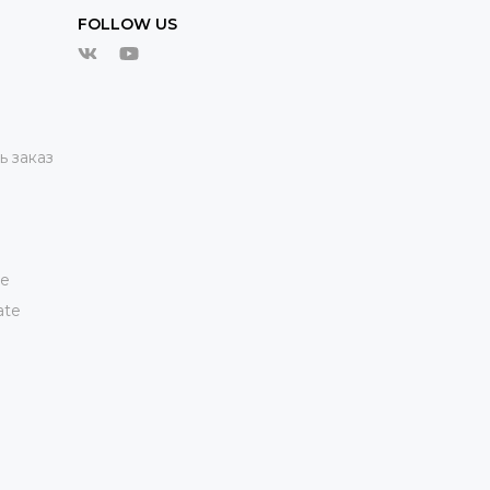
FOLLOW US
ь заказ
te
ate