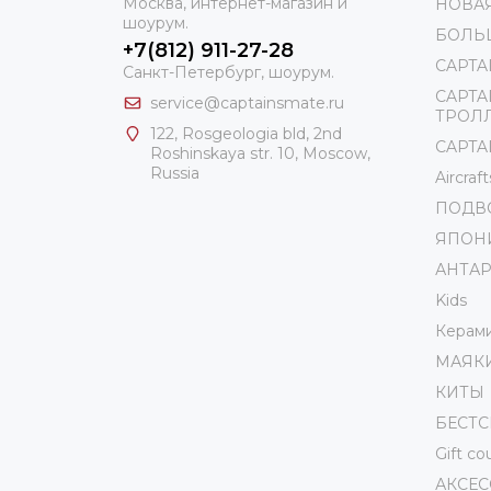
Москва, интернет-магазин и
НОВА
шоурум.
БОЛЬ
+7(812) 911-27-28
CAPTA
Санкт-Петербург, шоурум.
CAPTA
service@captainsmate.ru
ТРОЛ
122, Rosgeologia bld, 2nd
CAPTAI
Roshinskaya str. 10, Moscow,
Russia
Aircraft
ПОДВ
ЯПОН
АНТА
Kids
Керам
МАЯК
КИТЫ
БЕСТ
Gift c
АКСЕ