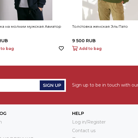
ка на молнии мужская Авиатор
Толстовка женская Эль Пато
RUB
9 500 RUB
 to bag
Add to bag
Sign up to be in touch with our
SIGN UP
LOG
HELP
n
Log in/Register
Contact us