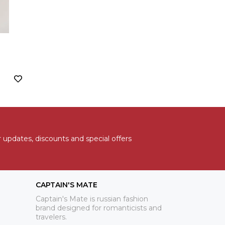
 updates, discounts and special offers
CAPTAIN'S MATE
Captain's Mate is russian fashion
brand designed for romanticists and
travelers.