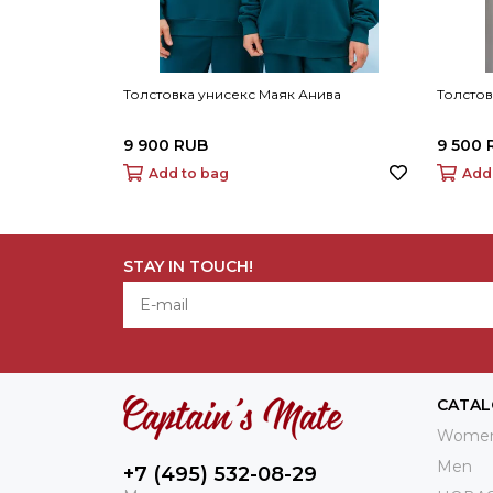
Толстовка унисекс Маяк Анива
Толстов
9 900 RUB
9 500 
Add to bag
Add
STAY IN TOUCH!
CATA
Wome
Men
+7 (495) 532-08-29