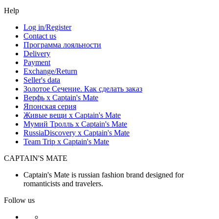
Help
Log in/Register
Contact us
Программа лояльности
Delivery
Payment
Exchange/Return
Seller's data
Золотое Сечение. Как сделать заказ
Верфь х Captain's Mate
Японская серия
Живые вещи х Captain's Mate
Мумий Тролль х Сaptain's Mate
RussiaDiscovery x Captain's Mate
Team Trip x Captain's Mate
CAPTAIN'S MATE
Captain's Mate is russian fashion brand designed for
romanticists and travelers.
Follow us