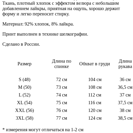
Ткань, плотный хлопок с эффектом велюра с небольшим
добавлением лайкры, приятная на ощупь, хорошо держит
форму и легко переносит стирку.
Материал: 92% хлопок, 8% лайкра.
Принт выполнен в технике шелкографии.
Сделано в России.
Длина по
Длина
Размер
Обхват в груди
спинке
рукава
S (48)
72 см
104 см
36 см
M (50)
73 см
108 см
36,5 см
L (52)
74 см
112 см
37 см
XL (54)
75 см
116 см
37,5 см
XXL (56)
76 см
120 см
38 см
3XL (58)
77 см
124 см
38,5 см
* измерения могут отличаться на 1-2 см