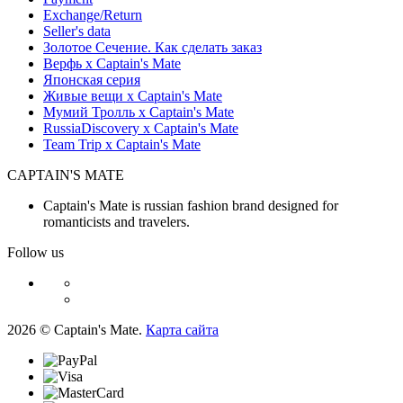
Exchange/Return
Seller's data
Золотое Сечение. Как сделать заказ
Верфь х Captain's Mate
Японская серия
Живые вещи х Captain's Mate
Мумий Тролль х Сaptain's Mate
RussiaDiscovery x Captain's Mate
Team Trip x Captain's Mate
CAPTAIN'S MATE
Captain's Mate is russian fashion brand designed for
romanticists and travelers.
Follow us
2026 © Captain's Mate.
Карта сайта