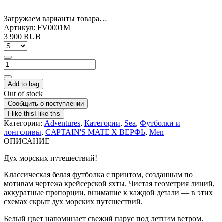
Загружаем варианты товара…
Артикул:
FV0001M
3 900 RUB
Add to bag
Out of stock
Сообщить о поступлении
Категории:
Adventures
,
Категории
,
Sea
,
Футболки и
лонгсливы
,
CAPTAIN'S MATE X ВЕРФЬ
,
Men
ОПИСАНИЕ
Дух морских путешествий!
Классическая белая футболка с принтом, созданным по
мотивам чертежа крейсерской яхты. Чистая геометрия линий,
аккуратные пропорции, внимание к каждой детали — в этих
схемах скрыт дух морских путешествий.
Белый цвет напоминает свежий парус под летним ветром.