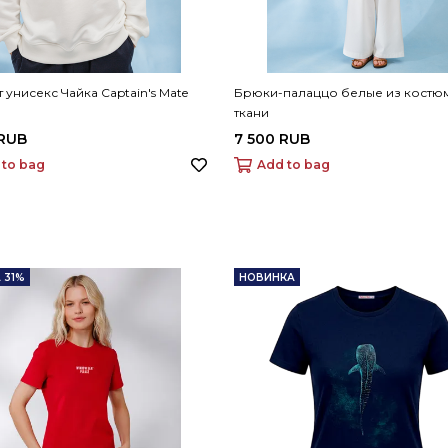
 унисекс Чайка Captain's Mate
Брюки-палаццо белые из костю
ткани
 RUB
7 500 RUB
 to bag
Add to bag
 31%
НОВИНКА