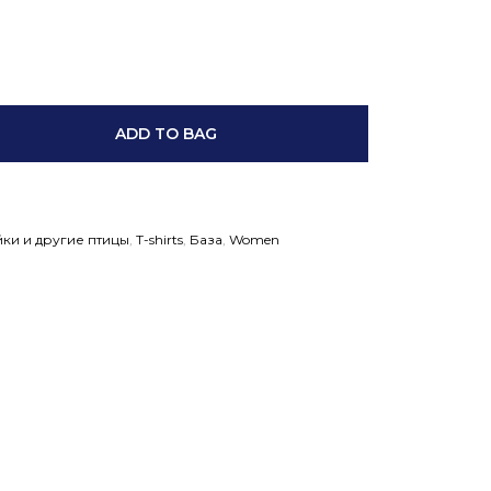
ADD TO BAG
йки и другие птицы
,
T-shirts
,
База
,
Women