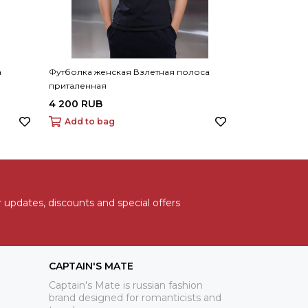
а
Футболка женская Взлетная полоса
приталенная
4 200 RUB
Add to bag
 updates, discounts and special offers
CAPTAIN'S MATE
Captain's Mate is russian fashion
brand designed for romanticists and