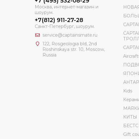
+7 (495) 532-08-29
Москва, интернет-магазин и
НОВА
шоурум.
БОЛЬ
+7(812) 911-27-28
CAPTA
Санкт-Петербург, шоурум.
CAPTA
service@captainsmate.ru
ТРОЛ
122, Rosgeologia bld, 2nd
CAPTAI
Roshinskaya str. 10, Moscow,
Russia
Aircraft
ПОДВ
ЯПОН
АНТА
Kids
Керам
МАЯК
КИТЫ
БЕСТ
Gift c