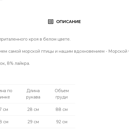
ОПИСАНИЕ
риталенного кроя в белом цвете.
ием самой морской птицы и нашим вдохновением - Морской 
ок, 8% лайкра.
ина по
Длина
Объем
пинке
рукава
груди
7 см
28 см
88 см
8 см
29 см
92 см