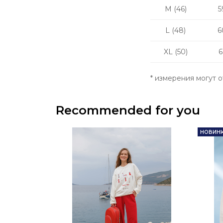
M (46)
5
L (48)
6
XL (50)
6
* измерения могут о
Recommended for you
НОВИН