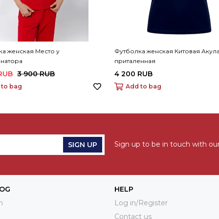
а женская Место у
Футболка женская Китовая Акул
натора
приталенная
 RUB
3 900 RUB
4 200 RUB
 to bag
Add to bag
Sign up to be in touch with our
SIGN UP
LOG
HELP
n
Log in/Register
Contact us