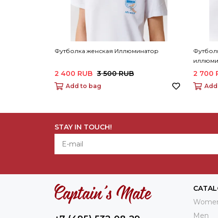
Футболка женская Иллюминатор
Футболк
иллюми
2 400 RUB
3 500 RUB
2 700
Add to bag
Add
STAY IN TOUCH!
CATA
Wome
Men