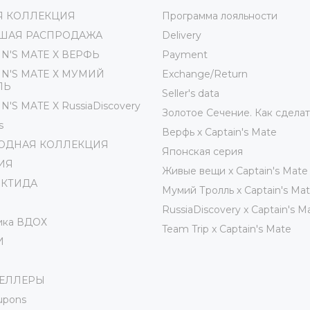
Я КОЛЛЕКЦИЯ
Программа лояльности
ШАЯ РАСПРОДАЖА
Delivery
IN'S MATE X ВЕРФЬ
Payment
IN'S MATE Х МУМИЙ
Exchange/Return
ЛЬ
Seller's data
N'S MATE X RussiaDiscovery
Золотое Сечение. Как сделат
s
Верфь х Captain's Mate
ОДНАЯ КОЛЛЕКЦИЯ
Японская серия
ИЯ
Живые вещи х Captain's Mate
РКТИДА
Мумий Тролль х Сaptain's Ma
RussiaDiscovery x Captain's M
ика ВДОХ
Team Trip x Captain's Mate
И
СЕЛЛЕРЫ
oupons