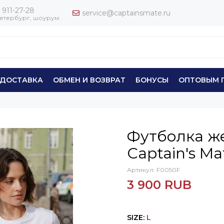
 911-27-28
service@captainsmate.ru
етербург, шоурум.
ДОСТАВКА
ОБМЕН И ВОЗВРАТ
БОНУСЫ
ОПТОВЫМ 
Футболка ж
Captain's M
Артикул:
F0050F
3 900 RUB
SIZE
:
L