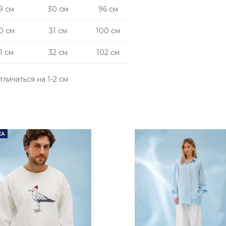
9 см
30 см
96 см
0 см
31 см
100 см
1 см
32 см
102 см
тличаться на 1-2 см
КА