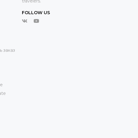
travelers.
FOLLOW US
ь заказ
te
ate