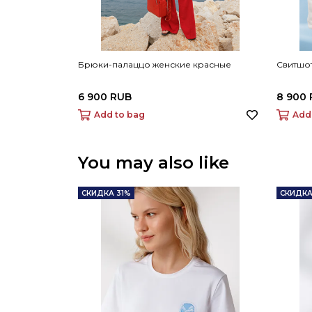
Брюки-палаццо женские красные
Свитшот
6 900 RUB
8 900
Add to bag
Add
You may also like
СКИДКА 31%
СКИДКА