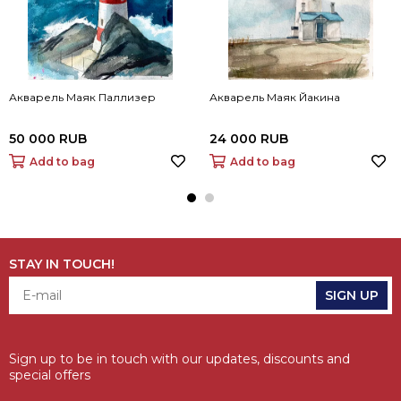
Акварель Маяк Паллизер
Акварель Маяк Йакина
50 000 RUB
24 000 RUB
Add to bag
Add to bag
STAY IN TOUCH!
SIGN UP
Sign up to be in touch with our updates, discounts and
special offers