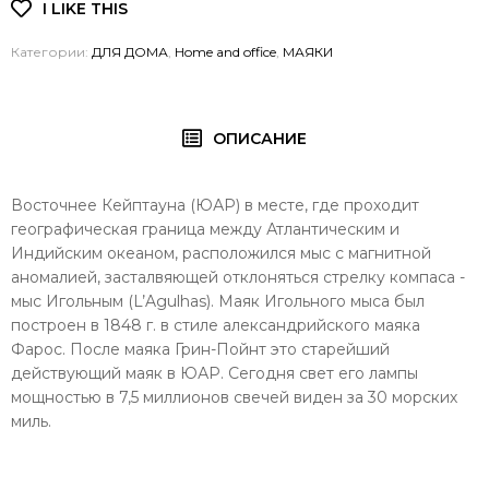
Категории:
ДЛЯ ДОМА
,
Home and office
,
МАЯКИ
ОПИСАНИЕ
Восточнее Кейптауна (ЮАР) в месте, где проходит
географическая граница между Атлантическим и
Индийским океаном, расположился мыс с магнитной
аномалией, засталвяющей отклоняться стрелку компаса -
мыс Игольным (L’Agulhas). Маяк Игольного мыса был
построен в 1848 г.
в стиле александрийского маяка
Фарос. После маяка Грин-Пойнт это старейший
действующий маяк в ЮАР. Сегодня свет его лампы
мощностью в 7,5 миллионов свечей виден за 30 морских
миль.