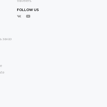
travelers.
FOLLOW US
ь заказ
te
ate