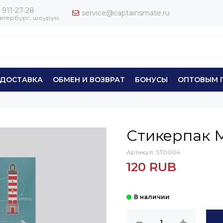
 911-27-28
service@captainsmate.ru
етербург, шоурум.
ДОСТАВКА
ОБМЕН И ВОЗВРАТ
БОНУСЫ
ОПТОВЫМ 
Стикерпак М
Артикул:
ST0004
120 RUB