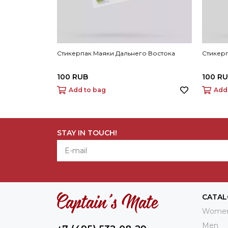
Стикерпак Маяки Дальнего Востока
Стикер
100 RUB
100 R
Add to bag
Add
STAY IN TOUCH!
CATA
Wome
Men