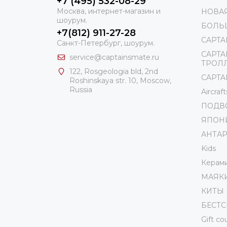
+7 (495) 532-08-29
Москва, интернет-магазин и
НОВА
шоурум.
БОЛЬ
+7(812) 911-27-28
CAPTA
Санкт-Петербург, шоурум.
CAPTA
service@captainsmate.ru
ТРОЛ
122, Rosgeologia bld, 2nd
CAPTAI
Roshinskaya str. 10, Moscow,
Russia
Aircraft
ПОДВ
ЯПОН
АНТА
Kids
Керам
МАЯК
КИТЫ
БЕСТ
Gift c