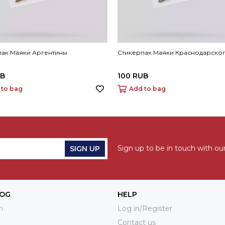
пак Маяки Аргентины
Стикерпак Маяки Краснодарског
UB
100 RUB
 to bag
Add to bag
Sign up to be in touch with our
SIGN UP
LOG
HELP
n
Log in/Register
Contact us