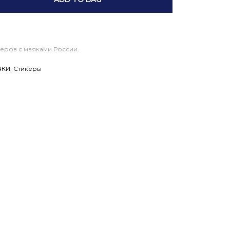
керов с маяками России.
ЯКИ
,
Стикеры