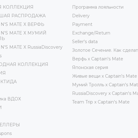
Я КОЛЛЕКЦИЯ
Программа лояльности
ШАЯ РАСПРОДАЖА
Delivery
IN'S MATE X ВЕРФЬ
Payment
IN'S MATE Х МУМИЙ
Exchange/Return
ЛЬ
Seller's data
N'S MATE X RussiaDiscovery
Золотое Сечение. Как сделат
s
Верфь х Captain's Mate
ОДНАЯ КОЛЛЕКЦИЯ
Японская серия
ИЯ
Живые вещи х Captain's Mate
РКТИДА
Мумий Тролль х Сaptain's Ma
RussiaDiscovery x Captain's M
ика ВДОХ
Team Trip x Captain's Mate
И
СЕЛЛЕРЫ
oupons