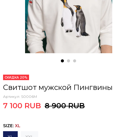
СКИДКА 20%
Свитшот мужской Пингвины
Артикул:
S0006M
7 100 RUB
8 900 RUB
SIZE
:
XL