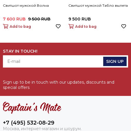
Свитшот мужской Волна
Свитшот мужской Табло вылета
7 600 RUB
9 500 RUB
9 500 RUB
Add to bag
Add to bag
STAY IN TOUCH!
SIGN UP
Sign up to be in touch with our updates, discounts and
special offers
+7 (495) 532-08-29
Москва, интернет-магазин и шоурум.