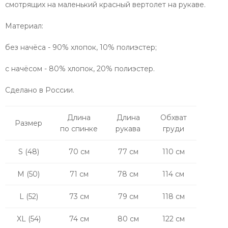
смотрящих на маленький красный вертолет на рукаве.
Материал:
без начёса - 90% хлопок, 10% полиэстер;
с начёсом - 80% хлопок, 20% полиэстер.
Сделано в России.
Длина
Длина
Обхват
Размер
по спинке
рукава
груди
S (48)
70 см
77 см
110 см
M (50)
71 см
78 см
114 см
L (52)
73 см
79 см
118 см
XL (54)
74 см
80 см
122 см