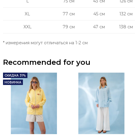
L
75 см
43 см
126 см
XL
77 см
45 см
132 см
XXL
79 см
47 см
138 см
* измерения могут отличаться на 1-2 см
Recommended for you
СКИДКА 31%
НОВИНКА