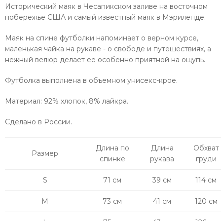
Исторический маяк в Чесапикском заливе на восточном
побережье США и самый известный маяк в Мэриленде.
Маяк на спине футболки напоминает о верном курсе,
маленькая чайка на рукаве - о свободе и путешествиях, а
нежный велюр делает ее особенно приятной на ощупь.
Футболка выполнена в объемном унисекс-крое.
Материал: 92% хлопок, 8% лайкра.
Сделано в России.
Длина по
Длина
Обхват
Размер
спинке
рукава
груди
S
71 см
39 см
114 см
M
73 см
41 см
120 см