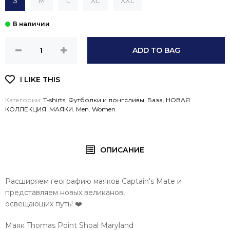
S
M
L
XL
XXL
ADD TO BAG
Категории:
T-shirts
,
Футболки и лонгсливы
,
База
,
НОВАЯ
КОЛЛЕКЦИЯ
,
МАЯКИ
,
Men
,
Women
ОПИСАНИЕ
Расширяем географию маяков Captain's Mate и
представляем новых великанов,
освещающих путь! ❤️
Маяк Thomas Point Shoal Maryland