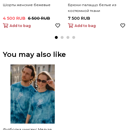
Шорты женские бежевые
Брюки-палаццо белые из
костюмной ткани
4 500 RUB
6 500 RUB
7 500 RUB
Add to bag
Add to bag
You may also like
Футболка унисекс Медуза