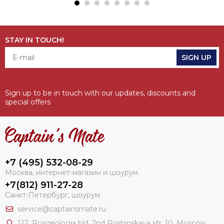
STAY IN TOUCH!
SIGN UP
Sign up to be in touch with our updates, discounts and
special offers
+7 (495) 532-08-29
Москва, интернет-магазин и шоурум.
+7(812) 911-27-28
Санкт-Петербург, шоурум.
service@captainsmate.ru
122, Rosgeologia bld, 2nd Roshinskaya str. 10, Moscow,