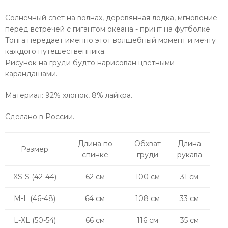
Солнечный свет на волнах, деревянная лодка, мгновение
перед встречей с гигантом океана - принт на футболке
Тонга передает именно этот волшебный момент и мечту
каждого путешественника.
Рисунок на груди будто нарисован цветными
карандашами.
Материал: 92% хлопок, 8% лайкра.
Сделано в России.
Длина по
Обхват
Длина
Размер
спинке
груди
рукава
XS-S (42-44)
62 см
100 см
31 см
M-L (46-48)
64 см
108 см
33 см
L-XL (50-54)
66 см
116 см
35 см