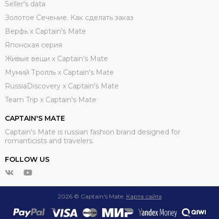
Seller's data
Золотое Сечение. Как сделать заказ
Верфь х Captain's Mate
Японская серия
Живые вещи х Captain's Mate
Мумий Тролль х Сaptain's Mate
RussiaDiscovery x Captain's Mate
Team Trip x Captain's Mate
CAPTAIN'S MATE
Captain's Mate is russian fashion brand designed for
romanticists and travelers.
FOLLOW US
2026 © Captain's Mate.
Карта сайта