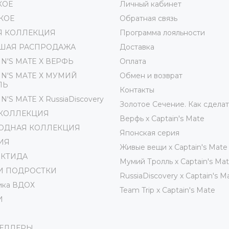
КОЕ
Личный кабинет
КОЕ
Обратная связь
Я КОЛЛЕКЦИЯ
Программа лояльности
ШАЯ РАСПРОДАЖА
Доставка
IN'S MATE X ВЕРФЬ
Оплата
IN'S MATE Х МУМИЙ
Обмен и возврат
ЛЬ
Контакты
N'S MATE X RussiaDiscovery
Золотое Сечение. Как сделат
 КОЛЛЕКЦИЯ
Верфь х Captain's Mate
ОДНАЯ КОЛЛЕКЦИЯ
Японская серия
ИЯ
Живые вещи х Captain's Mate
РКТИДА
Мумий Тролль х Сaptain's Ma
И ПОДРОСТКИ
RussiaDiscovery x Captain's M
ика ВДОХ
Team Trip x Captain's Mate
И
СЕЛЛЕРЫ