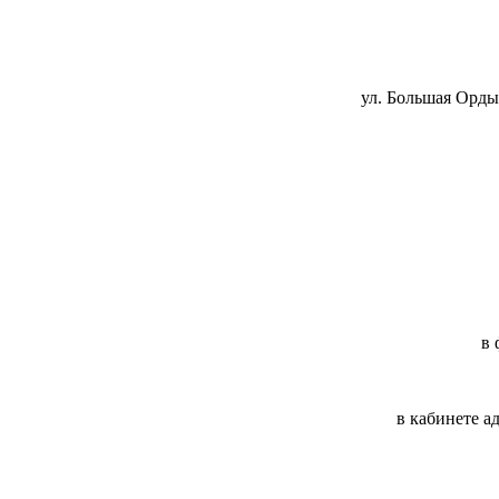
ул. Большая Ордын
в 
в кабинете а