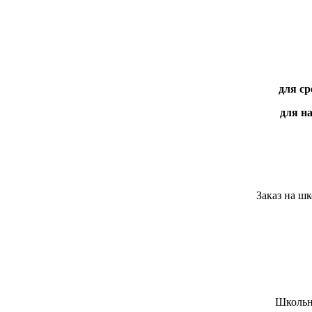
для с
для н
Заказ на ш
Школьна