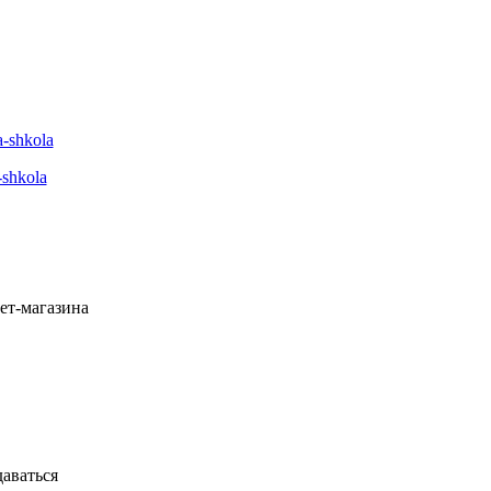
a-shkola
-shkola
ет-магазина
даваться