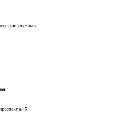
рьерской службой.
мая
проспект д
.45