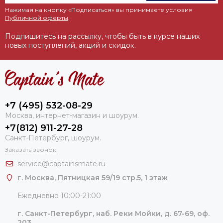
Нажимая на кнопку «Подписаться» вы принимаете условия
Публичной оферты
.
Подпишитесь на рассылку, чтобы быть в курсе наших
новых поступлений, акций и скидок.
+7 (495) 532-08-29
Москва, интернет-магазин и шоурум.
+7(812) 911-27-28
Санкт-Петербург, шоурум.
Заказать звонок
service@captainsmate.ru
г. Москва, Пятницкая 59/19 стр.5, 1 этаж
Ежедневно 10:00-21:00
г. Санкт-Петербург, наб. Реки Мойки, д. 67-69, оф.
203