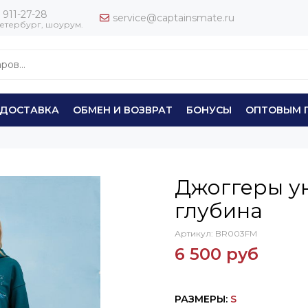
 911-27-28
service@captainsmate.ru
етербург, шоурум.
ДОСТАВКА
ОБМЕН И ВОЗВРАТ
БОНУСЫ
ОПТОВЫМ 
Джоггеры у
глубина
Артикул:
BR003FM
6 500 руб
РАЗМЕРЫ
:
S