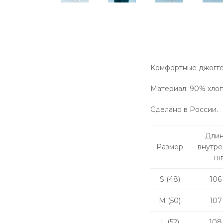
Комфортные джоггер
Материал: 90% хлоп
Сделано в России.
Длин
Размер
внутр
ш
S (48)
106
M (50)
107
L (52)
108