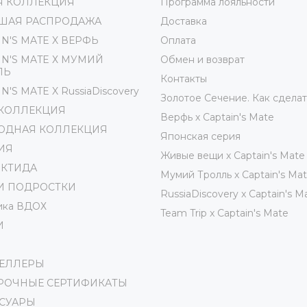
Я КОЛЛЕКЦИЯ
Программа лояльности
ШАЯ РАСПРОДАЖА
Доставка
IN'S MATE X ВЕРФЬ
Оплата
IN'S MATE Х МУМИЙ
Обмен и возврат
ЛЬ
Контакты
N'S MATE X RussiaDiscovery
Золотое Сечение. Как сделат
 КОЛЛЕКЦИЯ
Верфь х Captain's Mate
ОДНАЯ КОЛЛЕКЦИЯ
Японская серия
ИЯ
Живые вещи х Captain's Mate
РКТИДА
Мумий Тролль х Сaptain's Ma
И ПОДРОСТКИ
RussiaDiscovery x Captain's M
ика ВДОХ
Team Trip x Captain's Mate
И
СЕЛЛЕРЫ
РОЧНЫЕ СЕРТИФИКАТЫ
ССУАРЫ