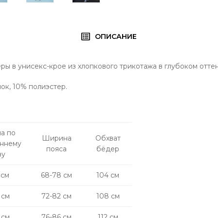
ОПИСАНИЕ
ы в унисекс-крое из хлопкового трикотажа в глубоком отте
ок, 10% полиэстер.
а по
Ширина
Обхват
еннему
пояса
бёдер
ву
 cм
68-78 см
104 см
 cм
72-82 см
108 см
 см
76-86 см
112 см