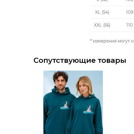
XL (54)
109
XXL (56)
110
* и
змерения могут от
Сопутствующие товары