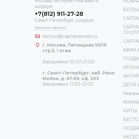
Москва, интернет-магазин и
НОВА
шоурум.
БОЛЬ
+7(812) 911-27-28
CAPTA
Санкт-Петербург, шоурум.
CAPTA
Заказать звонок
ТРОЛ
service@captainsmate.ru
CAPTAI
г. Москва, Пятницкая 59/19
АВИА
стр.5, 1 этаж
ПОДВ
Ежедневно 10:00-21:00
ЯПОН
г. Санкт-Петербург, наб. Реки
АНТА
Мойки, д. 67-69, оф. 203
Ежедневно 11:00-21:00
ДЕТИ 
Керам
МАЯК
КИТЫ
БЕСТ
ПОДА
АКСЕ