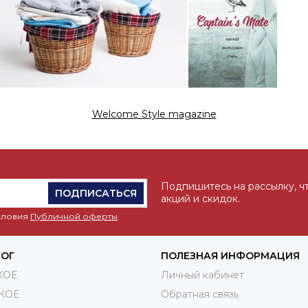
Welcome Style magazine
Подпишитесь на рассылку, ч
ПОДПИСАТЬСЯ
акций и скидок.
условия
Публичной оферты
.
ЛОГ
ПОЛЕЗНАЯ ИНФОРМАЦИЯ
КОЕ
Личный кабинет
КОЕ
Обратная связь