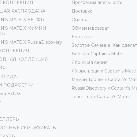
Я КОЛЛЕКЦИЯ
Программа лояльности
ШАЯ РАСПРОДАЖА
Доставка
IN'S MATE X ВЕРФЬ
Оплата
IN'S MATE Х МУМИЙ
Обмен и возврат
ЛЬ
Контакты
N'S MATE X RussiaDiscovery
Золотое Сечение. Как сделат
 КОЛЛЕКЦИЯ
Верфь х Captain's Mate
ОДНАЯ КОЛЛЕКЦИЯ
Японская серия
ИЯ
Живые вещи х Captain's Mate
РКТИДА
Мумий Тролль х Сaptain's Ma
И ПОДРОСТКИ
RussiaDiscovery x Captain's M
ика ВДОХ
Team Trip x Captain's Mate
И
СЕЛЛЕРЫ
РОЧНЫЕ СЕРТИФИКАТЫ
ССУАРЫ