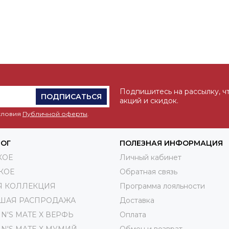
Подпишитесь на рассылку, ч
ПОДПИСАТЬСЯ
акций и скидок.
условия
Публичной оферты
.
ЛОГ
ПОЛЕЗНАЯ ИНФОРМАЦИЯ
КОЕ
Личный кабинет
КОЕ
Обратная связь
Я КОЛЛЕКЦИЯ
Программа лояльности
ШАЯ РАСПРОДАЖА
Доставка
IN'S MATE X ВЕРФЬ
Оплата