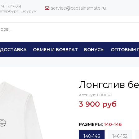
 911-27-28
service@captainsmate.ru
етербург, шоурум.
ДОСТАВКА
ОБМЕН И ВОЗВРАТ
БОНУСЫ
ОПТОВЫМ 
Лонгслив б
Артикул:
L0006J
3 900 руб
РАЗМЕРЫ
:
140-146
140-146
146-152