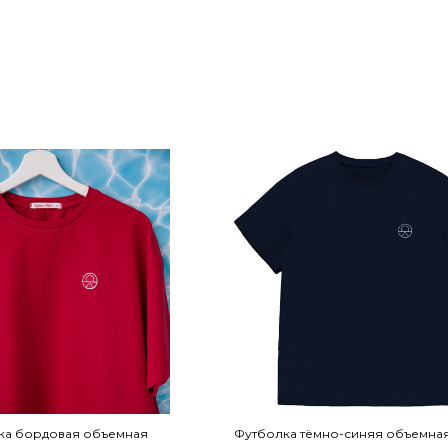
ка бордовая объемная
Футболка тёмно-синяя объемна