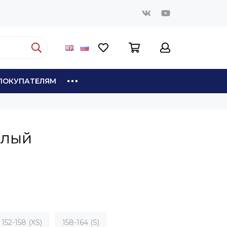
ПОКУПАТЕЛЯМ
елый
152-158 (XS)
158-164 (S)