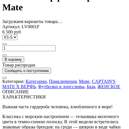
Mate
Загружаем варианты товара…
Артикул:
LV0001F
6 500 руб
В корзину
Товар распродан
Сообщить о поступлении
Категории:
Категории
,
Приключения
,
Море
,
CAPTAIN'S
MATE X ВЕРФЬ
,
Футболки и лонгсливы
,
База
,
ЖЕНСКОЕ
ОПИСАНИЕ
ХАРАКТЕРИСТИКИ
Важная часть гардероба человека, влюбленного в море!
Классика с морским настроением — тельняшка молочного
цвета в темно-синюю полоску. В этой модели встретились
знаковые образы брендов: на груди — шеврон в виде чайки