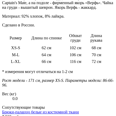
Captain's Mate, а на подоле - фирменный якорь «Верфь». Чайка
на груди - вышитый шеврон. Якорь Верфь - жаккард.
Материал: 92% хлопок, 8% лайкра.
Сделано в России.
Обхват
Длина
Размер
Длина по спинке
груди
рукава
XS-S
62 см
102 см
68 см
M-L
64 см
106 см
70 см
L-XL
66 см
116 см
72 см
* измерения могут отличаться на 1-2 см
Рост модели - 171 см, размер XS-S. Параметры модели: 86-66-
96.
Вес (кг)
0.0
Сопутствующие товары
Брюки-палаццо белые из костюмной ткани