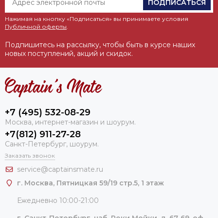
ПОДПИСАТЬСЯ
Нажимая на кнопку «Подписаться» вы принимаете условия
Публичной оферты
.
Подпишитесь на рассылку, чтобы быть в курсе наших
новых поступлений, акций и скидок.
+7 (495) 532-08-29
Москва, интернет-магазин и шоурум.
+7(812) 911-27-28
Санкт-Петербург, шоурум.
Заказать звонок
service@captainsmate.ru
г. Москва, Пятницкая 59/19 стр.5, 1 этаж
Ежедневно 10:00-21:00
г. Санкт-Петербург, наб. Реки Мойки, д. 67-69, оф.