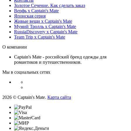
Контакты
Золотое Сечение. Как сделать заказ
Верфь х Captain's Mate
Японская серия
Живые вещи х Captain's Mate
Мумий Тролль х Сaptain's Mate
RussiaDiscovery x Captain's Mate
Team Trip x Captain's Mate
О компании
Captain's Mate - российский бренд одежды для
романтиков и путешественников.
Мы в социальных сетях
2026 © Captain's Mate.
Карта сайта