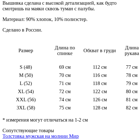
Вышивка сделана с высокой детализацией, как будто
смотришь на маяки сквозь туман с палубы.
Материал: 90% хлопок, 10% полиэстер.
Сделано в России.
Длина по
Длина
Размер
Обхват в груди
спинке
рукава
S (48)
69 см
112 см
77 см
M (50)
70 см
116 см
78 см
L (52)
71 см
118 см
79 см
XL (54)
72 см
122 см
80 см
XXL (56)
74 см
126 см
81 см
3XL (58)
75 см
128 см
82 см
* измерения могут отличаться на 1-2 см
Сопутствующие товары
Толстовка мужская на молнии Мир