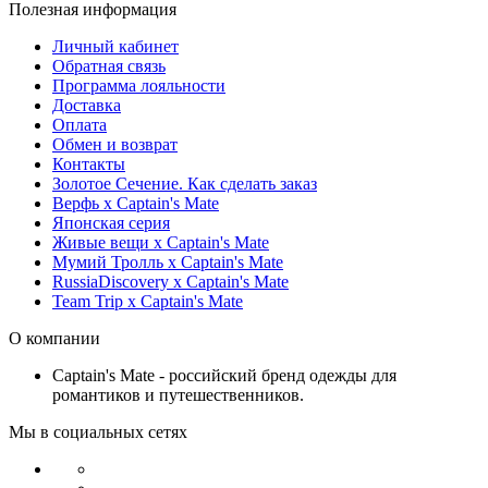
Полезная информация
Личный кабинет
Обратная связь
Программа лояльности
Доставка
Оплата
Обмен и возврат
Контакты
Золотое Сечение. Как сделать заказ
Верфь х Captain's Mate
Японская серия
Живые вещи х Captain's Mate
Мумий Тролль х Сaptain's Mate
RussiaDiscovery x Captain's Mate
Team Trip x Captain's Mate
О компании
Captain's Mate - российский бренд одежды для
романтиков и путешественников.
Мы в социальных сетях