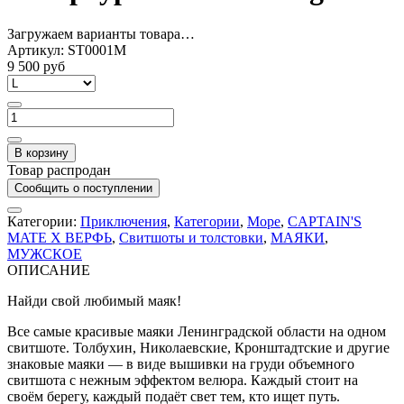
Загружаем варианты товара…
Артикул:
ST0001M
9 500 руб
В корзину
Товар распродан
Сообщить о поступлении
Категории:
Приключения
,
Категории
,
Море
,
CAPTAIN'S
MATE X ВЕРФЬ
,
Свитшоты и толстовки
,
МАЯКИ
,
МУЖСКОЕ
ОПИСАНИЕ
Найди свой любимый маяк!
Все самые красивые маяки Ленинградской области на одном
свитшоте. Толбухин, Николаевские, Кронштадтские и другие
знаковые маяки — в виде вышивки на груди объемного
свитшота с нежным эффектом велюра. Каждый стоит на
своём берегу, каждый подаёт свет тем, кто ищет путь.