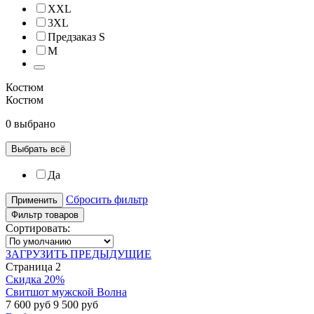
XXL
3XL
Предзаказ S
М
Костюм
Костюм
0 выбрано
Выбрать всё
Да
Сбросить фильтр
Применить
Фильтр товаров
Сортировать:
ЗАГРУЗИТЬ ПРЕДЫДУЩИЕ
Страница 2
Скидка 20%
Свитшот мужской Волна
7 600 руб
9 500 руб