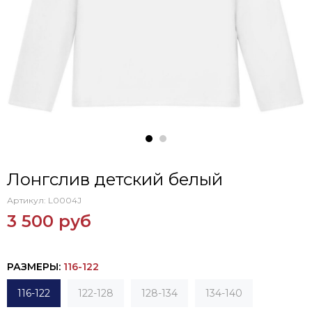
Лонгслив детский белый
Артикул:
L0004J
3 500 руб
РАЗМЕРЫ
:
116-122
116-122
122-128
128-134
134-140