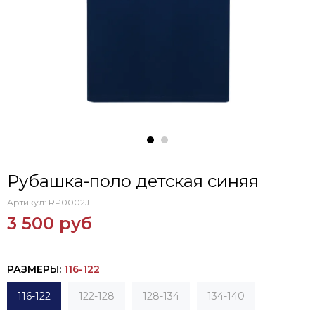
Рубашка-поло детская синяя
Артикул:
RP0002J
3 500 руб
РАЗМЕРЫ
:
116-122
116-122
122-128
128-134
134-140